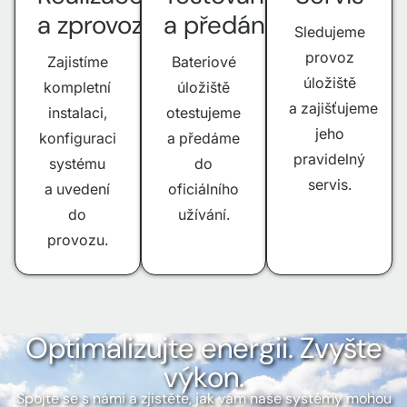
a zprovoznění
a předání
Sledujeme
provoz
Zajistíme
Bateriové
úložiště
kompletní
úložiště
a zajišťujeme
instalaci,
otestujeme
jeho
konfiguraci
a předáme
pravidelný
systému
do
servis.
a uvedení
oficiálního
do
užívání.
provozu.
Optimalizujte energii. Zvyšte
výkon.
Spojte se s námi a zjistěte, jak vám naše systémy mohou