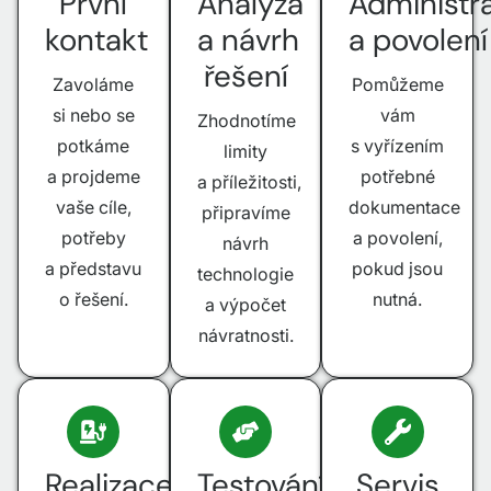
První
Analýza
Administra
kontakt
a návrh
a povolení
řešení
Zavoláme
Pomůžeme
si nebo se
vám
Zhodnotíme
potkáme
s vyřízením
limity
a projdeme
potřebné
a příležitosti,
vaše cíle,
dokumentace
připravíme
potřeby
a povolení,
návrh
a představu
pokud jsou
technologie
o řešení.
nutná.
a výpočet
návratnosti.
Realizace
Testování
Servis