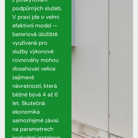
podpůrných služeb.
V praxi jde o velmi
efektivní model —
bateriová úložiště
využívaná pro
služby výkonové
rovnováhy mohou
dosahovat velice
zajímavé
návratnosti, která
běžně bývá 4 až 6
let. Skutečná
ekonomika
samozřejmě závisí
na parametrech
konkrétní instalace,