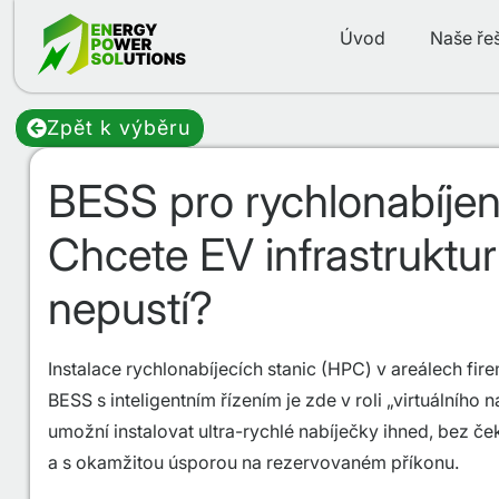
Úvod
Naše ře
Zpět k výběru
BESS pro rychlonabíjení
Chcete EV infrastrukturu
nepustí?
Instalace rychlonabíjecích stanic (HPC) v areálech firem
BESS s inteligentním řízením je zde v roli „virtuálního
umožní instalovat ultra-rychlé nabíječky ihned, bez ček
a s okamžitou úsporou na rezervovaném příkonu.