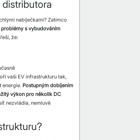
distributora
ychlými nabíječkami? Zatímco
a
problémy s vybudováním
řeší, že:
oučasně
í vaši EV infrastrukturu tak,
t energie.
Postupným dobíjením
mžitý výkon pro několik DC
íť nezvládla, nemluvě
strukturu?