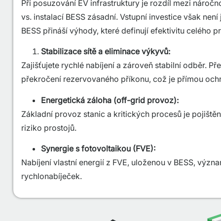
Při posuzování EV infrastruktury je rozdíl mezi nároč
vs. instalací BESS zásadní. Vstupní investice však nen
BESS přináší výhody, které definují efektivitu celého p
Stabilizace sítě a eliminace výkyvů:
Zajišťujete rychlé nabíjení a zároveň stabilní odběr. P
překročení rezervovaného příkonu, což je přímou och
Energetická záloha (off-grid provoz):
Základní provoz stanic a kritických procesů je pojištěn
riziko prostojů.
Synergie s fotovoltaikou (FVE):
Nabíjení vlastní energií z FVE, uloženou v BESS, význ
rychlonabíječek.