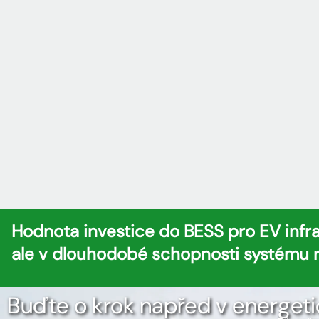
Hodnota investice do BESS pro EV infra
ale v dlouhodobé schopnosti systému 
Buďte o krok napřed v energeti