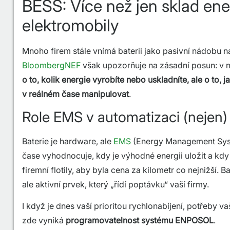
BESS: Více než jen sklad ene
elektromobily
Mnoho firem stále vnímá baterii jako pasivní nádobu na
BloombergNEF
však upozorňuje na zásadní posun: v 
o to, kolik energie vyrobíte nebo uskladníte, ale o to, j
v reálném čase manipulovat
.
Role EMS v automatizaci (nejen) 
Baterie je hardware, ale
EMS
(Energy Management Syst
čase vyhodnocuje, kdy je výhodné energii uložit a kdy j
firemní flotily, aby byla cena za kilometr co nejnižší. Ba
ale aktivní prvek, který „řídí poptávku“ vaší firmy.
I když je dnes vaší prioritou rychlonabíjení, potřeby va
zde vyniká
programovatelnost systému ENPOSOL
.