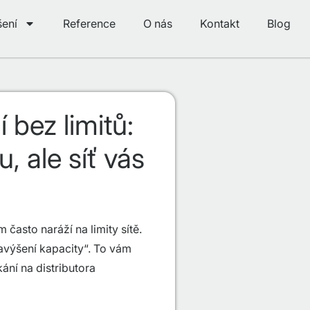
šení
Reference
O nás
Kontakt
Blog
 bez limitů:
, ale síť vás
 často naráží na limity sítě.
 navýšení kapacity“. To vám
ání na distributora