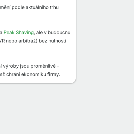
mění podle aktuálního trhu
na
Peak Shaving
, ale v budoucnu
SVR nebo arbitráž) bez nutnosti
ní výroby jsou proměnlivé –
mž chrání ekonomiku firmy.