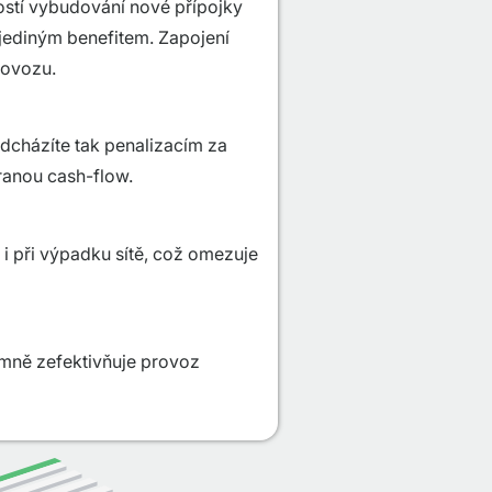
ností vybudování nové přípojky
í jediným benefitem. Zapojení
rovozu.
ředcházíte tak penalizacím za
ranou cash-flow.
 i při výpadku sítě, což omezuje
amně zefektivňuje provoz