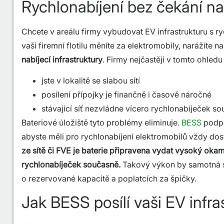
Rychlonabíjení bez čekání na 
Chcete v areálu firmy vybudovat EV infrastrukturu s r
vaši firemní flotilu měníte za elektromobily, narážíte n
nabíjecí infrastruktury
. Firmy nejčastěji v tomto ohledu 
jste v lokalitě se slabou sítí
posílení přípojky je finančně i časově náročné
stávající síť nezvládne vícero rychlonabíječek s
Bateriové úložiště tyto problémy eliminuje.
BESS
podpoř
abyste měli pro rychlonabíjení elektromobilů vždy dos
ze sítě či FVE je baterie připravena vydat vysoký oka
rychlonabíječek současně.
Takový výkon by samotná s
o rezervované kapacitě a poplatcích za špičky.
Jak BESS posílí vaši EV infra