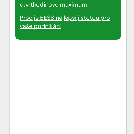
čtvrthodinové maximum
Proč je BESS nejlepší jistotou pro
vaše podnikání